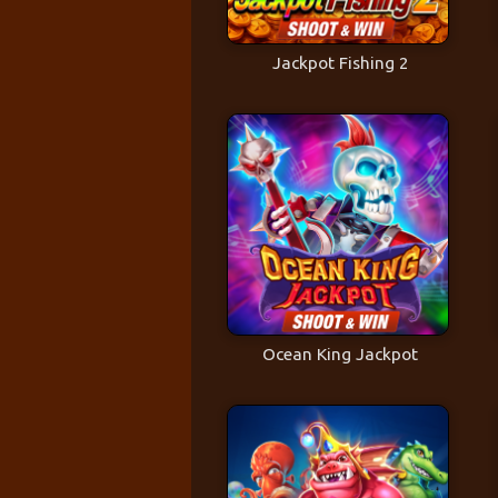
Jackpot Fishing 2
Ocean King Jackpot