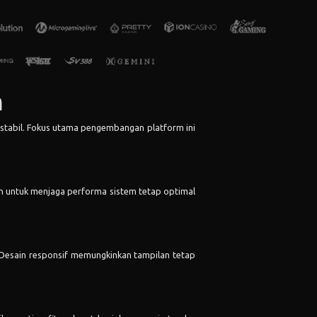
n
stabil. Fokus utama pengembangan platform ini
n untuk menjaga performa sistem tetap optimal
. Desain responsif memungkinkan tampilan tetap