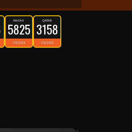
MACAU
QATAR
8
5825
3158
7/8/2026
7/8/2026