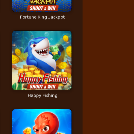
Fortune King Jackpot
Happy Fishing