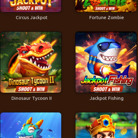
Circus Jackpot
Fortune Zombie
Dinosaur Tycoon II
Jackpot Fishing