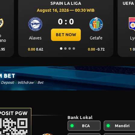
IERS
UEFA CHAMPIONS LEAGUE QUALIFIERS
UEF
August 12, 2026 — 01:15 WIB
0 : 0
BET NOW
Slovan
bahce
Mjallby
Bodo
Bratislava
.87
0.5
0.83
-0.5
0.99
0.7
M BET
Deposit
Withdraw
Bet
Bank Lokal
BCA
Mandiri