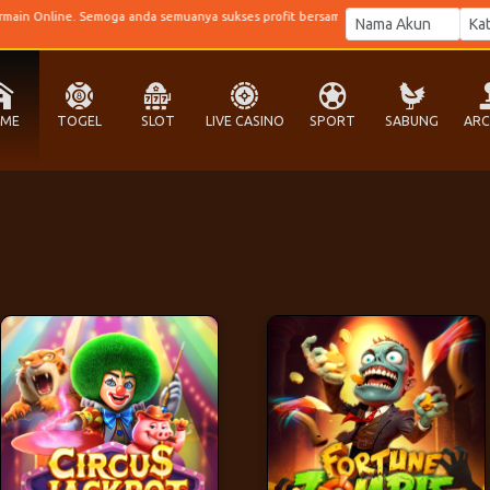
nline. Semoga anda semuanya sukses profit bersama kami di Ucupbet
ME
TOGEL
SLOT
LIVE CASINO
SPORT
SABUNG
ARC