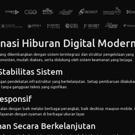
nasi Hiburan Digital Moder
ang dikembangkan dengan sistem terintegrasi dan struktur pengelolaan yang 
onsisten, mudah diakses, serta didukung oleh sistem keamanan yang terjaga.
tabilitas Sistem
an pendekatan infrastruktur yang berkelanjutan. Setiap pembaruan dilakuka
 tanpa gangguan teknis yang signifikan.
esponsif
rjalan dengan baik melalui berbagai perangkat, baik desktop maupun mobile
layanan dengan nyaman di berbagai ukuran layar.
n Secara Berkelanjutan